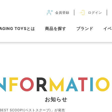
会員登録
ログイン
AGING TOYSとは
商品を探す
ブランド
イベ
N
F
O
R
M
A
T
I
O
お知らせ
EST SCOOP!(ベストスクープ)」が発売