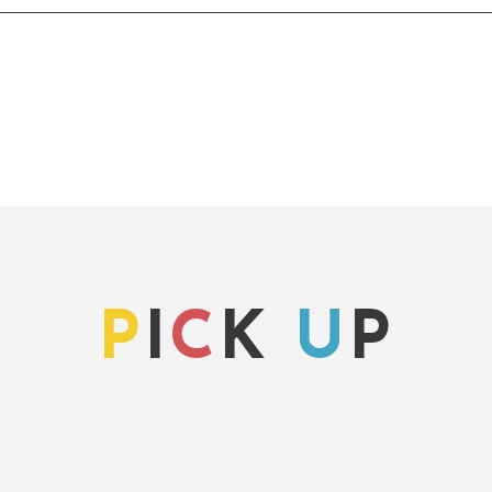
P
I
C
K
U
P