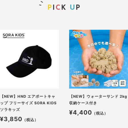
P
I
C
K
U
P
【NEW】HND エアポートキャ
【NEW】ウォーターサンド 2kg
ップ フリーサイズ SORA KIDS
収納ケース付き
ソラキッズ
¥4,400
（税込）
¥3,850
（税込）