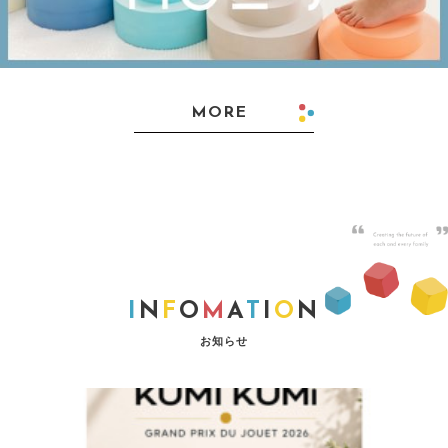
MORE
I
N
F
O
M
A
T
I
O
N
お知らせ