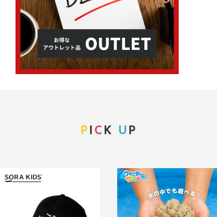
P
I
C
K
U
P