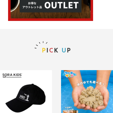
P
I
C
K
U
P