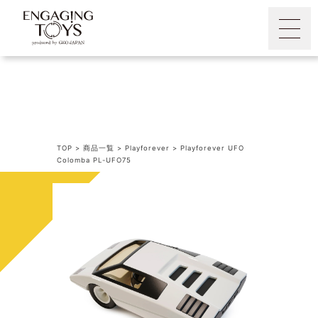
TOP
>
商品一覧
>
Playforever
>
Playforever UFO
Colomba PL-UFO75