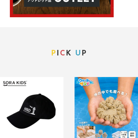
P
I
C
K
U
P