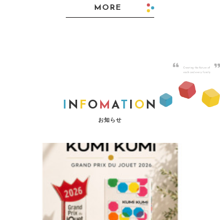
MORE
I
N
F
O
M
A
T
I
O
N
お知らせ