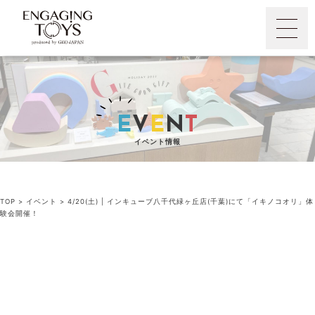
E
V
E
N
T
イベント情報
TOP
>
イベント
>
4/20(土) | インキューブ八千代緑ヶ丘店(千葉)にて「イキノコオリ」体
験会開催！